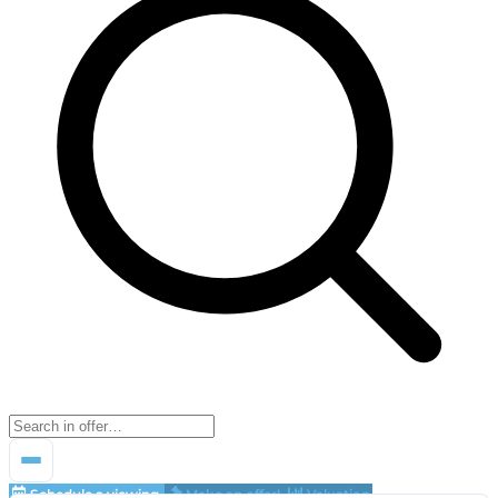
Schedule a viewing
Make an offer!
Valuation