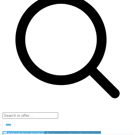
Schedule a viewing
Make an offer!
Valuation