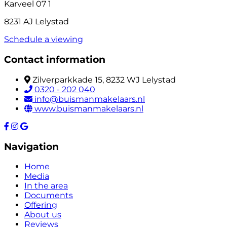
Karveel 07 1
8231 AJ Lelystad
Schedule a viewing
Contact information
Zilverparkkade 15, 8232 WJ Lelystad
0320 - 202 040
info@buismanmakelaars.nl
www.buismanmakelaars.nl
Navigation
Home
Media
In the area
Documents
Offering
About us
Reviews