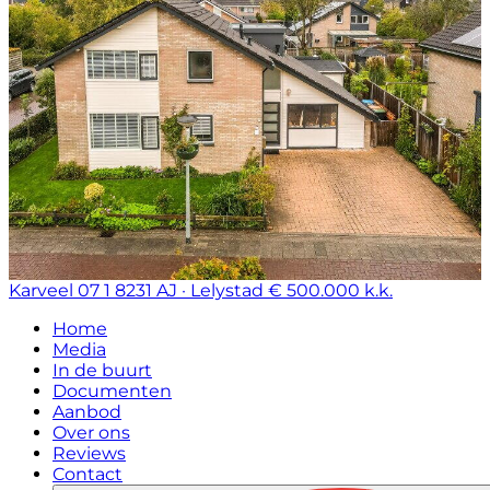
Karveel 07 1
8231 AJ · Lelystad
€ 500.000 k.k.
Home
Media
In de buurt
Documenten
Aanbod
Over ons
Reviews
Contact