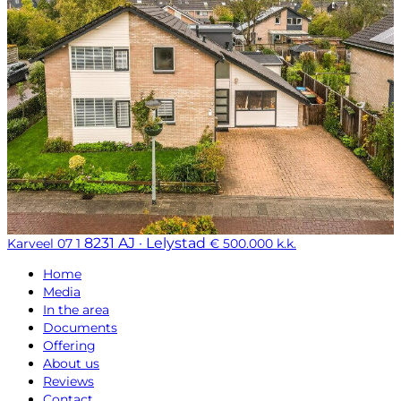
8231 AJ · Lelystad
Karveel 07 1
€ 500.000 k.k.
Home
Media
In the area
Documents
Offering
About us
Reviews
Contact