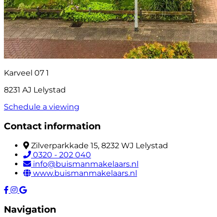
Karveel 07 1
8231 AJ Lelystad
Schedule a viewing
Contact information
Zilverparkkade 15, 8232 WJ Lelystad
0320 - 202 040
info@buismanmakelaars.nl
www.buismanmakelaars.nl
Navigation