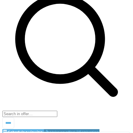
Schedule a viewing
Make an offer!
Valuation