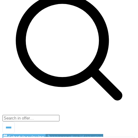
Schedule a viewing
Make an offer!
Valuation