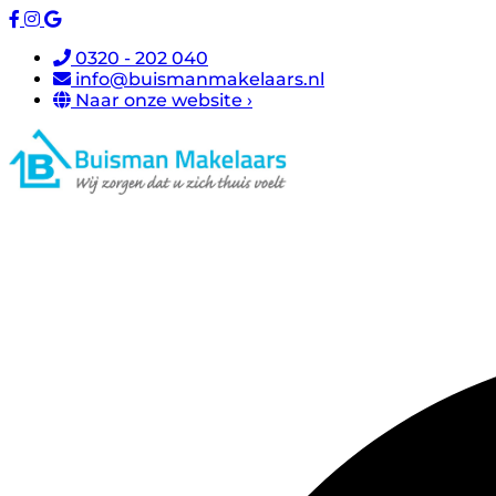
0320 - 202 040
info@buismanmakelaars.nl
Naar onze website ›