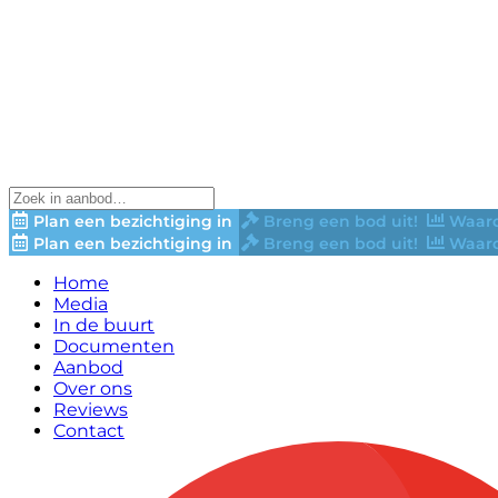
Plan een bezichtiging in
Breng een bod uit!
Waard
Plan een bezichtiging in
Breng een bod uit!
Waard
Home
Media
In de buurt
Documenten
Aanbod
Over ons
Reviews
Contact