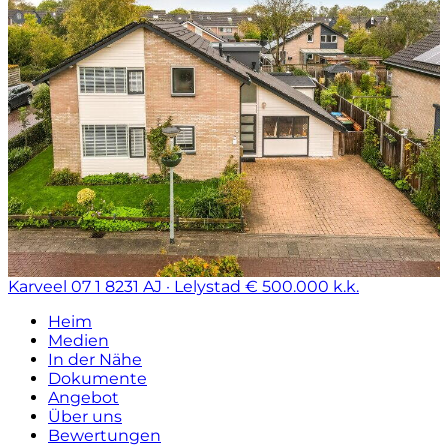
Karveel 07 1
8231 AJ · Lelystad
€ 500.000 k.k.
Heim
Medien
In der Nähe
Dokumente
Angebot
Über uns
Bewertungen