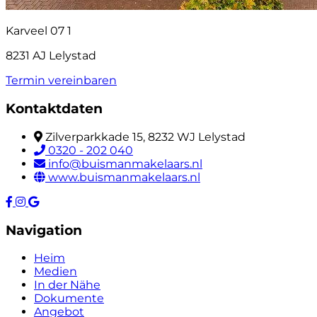
Karveel 07 1
8231 AJ Lelystad
Termin vereinbaren
Kontaktdaten
Zilverparkkade 15, 8232 WJ Lelystad
0320 - 202 040
info@buismanmakelaars.nl
www.buismanmakelaars.nl
Navigation
Heim
Medien
In der Nähe
Dokumente
Angebot