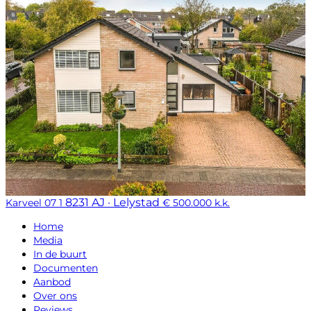
8231 AJ · Lelystad
Karveel 07 1
€ 500.000 k.k.
Home
Media
In de buurt
Documenten
Aanbod
Over ons
Reviews