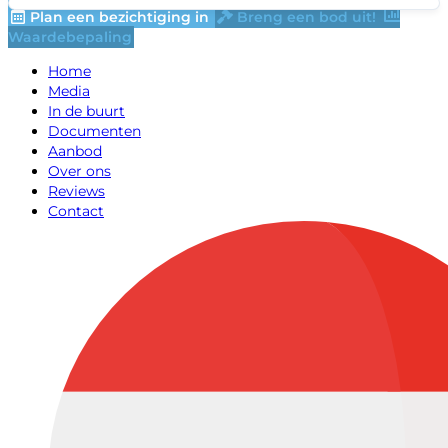
Plan een bezichtiging in
Breng een bod uit!
Waardebepaling
Home
Media
In de buurt
Documenten
Aanbod
Over ons
Reviews
Contact