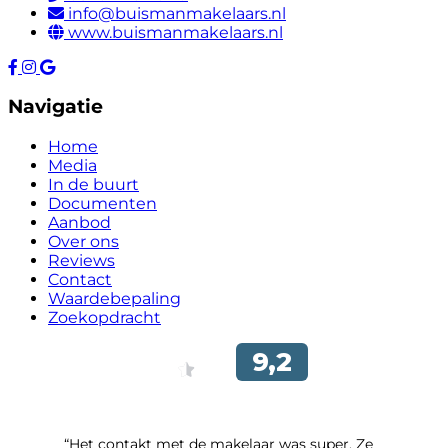
info@buismanmakelaars.nl
www.buismanmakelaars.nl
Navigatie
Home
Media
In de buurt
Documenten
Aanbod
Over ons
Reviews
Contact
Waardebepaling
Zoekopdracht
“Het contakt met de makelaar was super. Ze