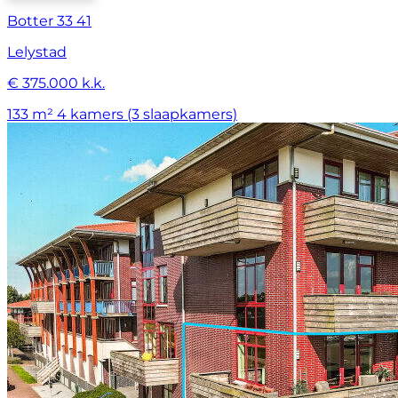
Botter 33 41
Lelystad
€ 375.000 k.k.
133 m²
4 kamers (3 slaapkamers)