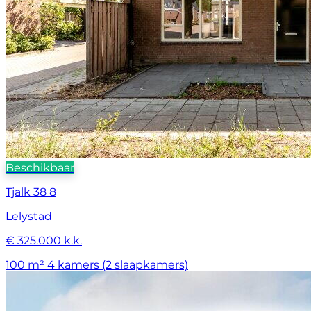
Beschikbaar
Tjalk 38 8
Lelystad
€ 325.000 k.k.
100 m²
4 kamers (2 slaapkamers)