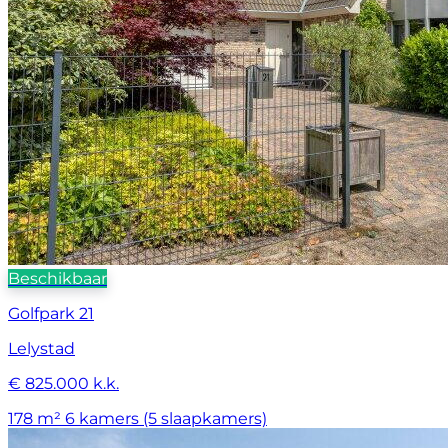
Beschikbaar
Golfpark 21
Lelystad
€ 825.000 k.k.
178 m²
6 kamers (5 slaapkamers)