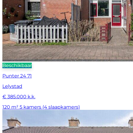
Beschikbaar
Punter 24 71
Lelystad
€ 385.000 k.k.
120 m²
5 kamers (4 slaapkamers)