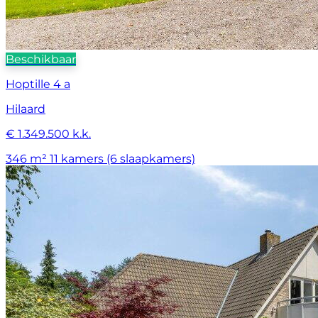
Beschikbaar
Hoptille 4 a
Hilaard
€ 1.349.500 k.k.
346 m²
11 kamers (6 slaapkamers)