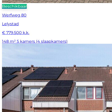
Beschikbaar
Werfweg 80
Lelystad
€ 779.500 k.k.
148 m²
5 kamers (4 slaapkamers)