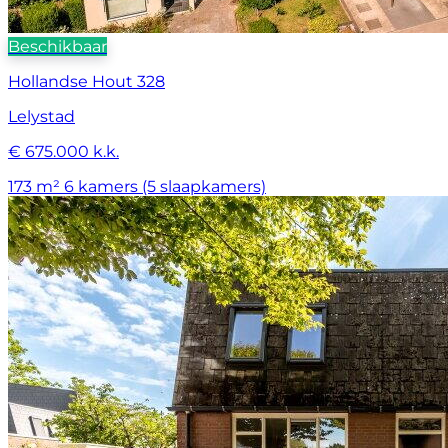
Beschikbaar
Hollandse Hout 328
Lelystad
€ 675.000 k.k.
173 m²
6 kamers (5 slaapkamers)