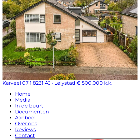
Karveel 07 1
8231 AJ · Lelystad
€ 500.000 k.k.
Home
Media
In de buurt
Documenten
Aanbod
Over ons
Reviews
Contact