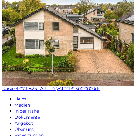
8231 AJ · Lelystad
Karveel 07 1
€ 500.000 k.k.
Heim
Medien
In der Nähe
Dokumente
Angebot
Über uns
Bewertungen