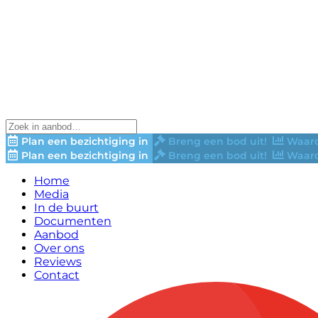
Plan een bezichtiging in
Breng een bod uit!
Waard
Plan een bezichtiging in
Breng een bod uit!
Waard
Home
Media
In de buurt
Documenten
Aanbod
Over ons
Reviews
Contact