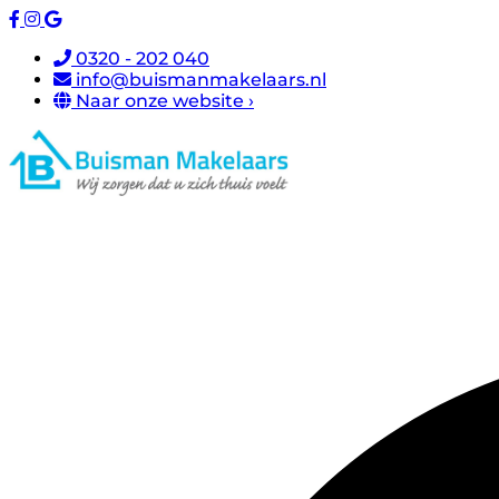
0320 - 202 040
info@buismanmakelaars.nl
Naar onze website ›